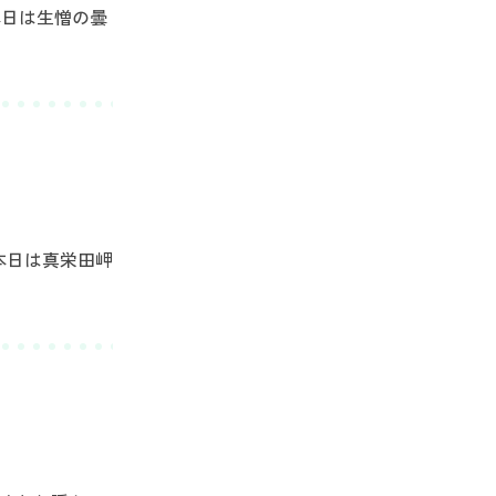
本日は生憎の曇
 本日は真栄田岬