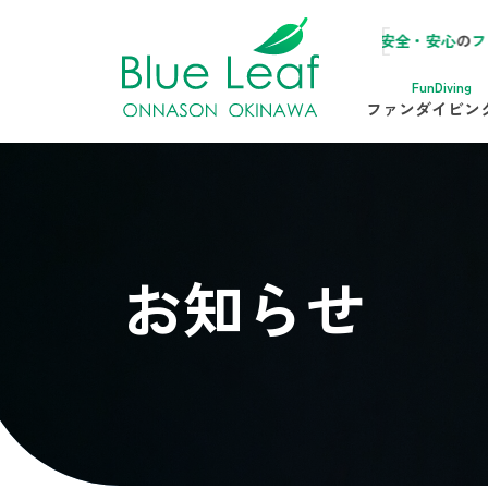
ブルーリーフ
は
恩納村
にある
完全少人数制で安全・安心
の
ファンダイビ
FunDiving
ファンダイビン
お知らせ