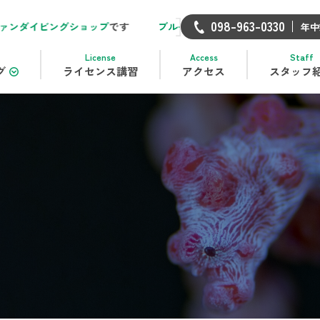
098-963-0330
ングショップ
です
ブルーリーフ
は
恩納村
にある
完全少人数制で安
年中
License
Access
Staff
グ
ライセンス講習
アクセス
スタッフ