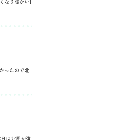
くなり暖かい1
強かったので北
本日は北風が強