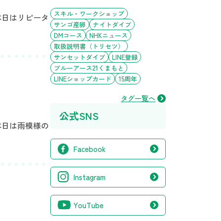
スキル・ワークショップ
本日はリピータ
サンゴ産卵
ナイトダイブ
DMコース
NHKニュース
取扱説明書（トリセツ）
サンセットダイブ
LINE登録
ブルーアース21くまもと
LINEショップカード
15周年
タグ一覧へ
公式SNS
本日は雨模様の
Facebook
Instagram
YouTube