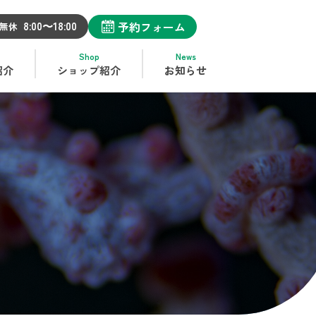
予約フォーム
8:00〜18:00
全・安心
の
ファンダイビングショップ
です
無休
Shop
News
紹介
ショップ紹介
お知らせ