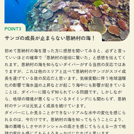
POINT3
サンゴの成長が止まらない恩納村の海！
初めて恩納村の海を潜った方に感想を聞いてみると、必ずと言っ
ていいほどの確率で「恩納村の珊瑚に驚いた」と感想を伝えてく
れます。恩納村の海を知らないダイバーがする当然の反応ではあ
りますが、これは他のエリアと比べて恩納村のサンゴがスゴイ成
長を遂げている故の反応だと思います。気候変動に伴う地球温暖
化の影響で海水温の上昇などが起こり海中にも影響が起きている
ことは、ダイバーに限らず知られている問題です。しかしなが
ら、地球の環境が悪くなっているタイミングにも関わらず、恩納
村のサンゴは元気よく成長を続けています。
ダイバーにしか見ることができないリアルな水中の変化を感じら
れるのは、今だけです。恩納村の海を知ってもらうことにより、
海の素晴らしさやポテンシャルの高さを感じてもらえる一方で地
球の変化も感じてもらえるきっかけになればと思います。