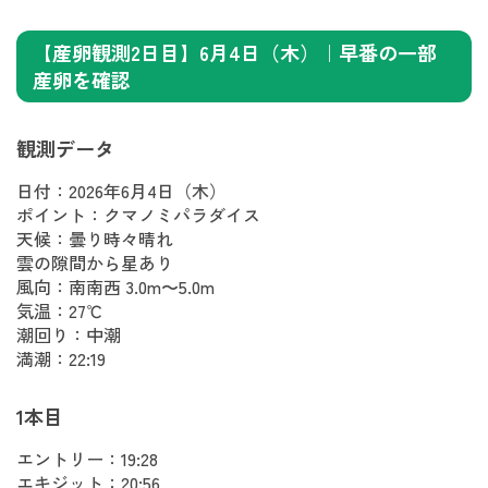
【産卵観測2日目】6月4日（木）｜早番の一部
産卵を確認
観測データ
日付：2026年6月4日（木）
ポイント：クマノミパラダイス
天候：曇り時々晴れ
雲の隙間から星あり
風向：南南西 3.0m〜5.0m
気温：27℃
潮回り：中潮
満潮：22:19
1本目
エントリー：19:28
エキジット：20:56