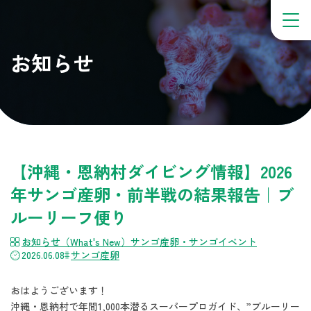
お知らせ
【沖縄・恩納村ダイビング情報】2026
年サンゴ産卵・前半戦の結果報告｜ブ
ルーリーフ便り
お知らせ（What's New）
サンゴ産卵・サンゴイベント
2026.06.08
サンゴ産卵
おはようございます！
沖縄・恩納村で年間1,000本潜るスーパープロガイド、”ブルーリー