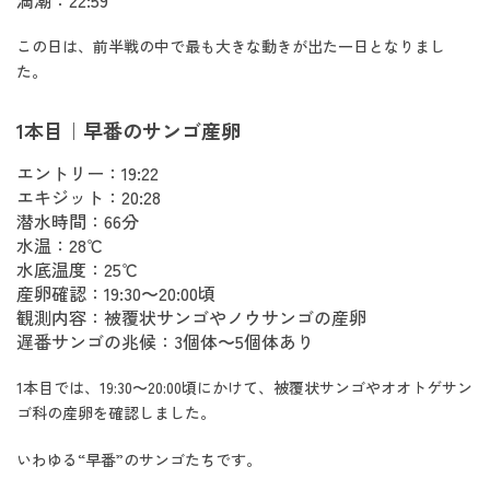
満潮：22:59
この日は、前半戦の中で最も大きな動きが出た一日となりまし
た。
1本目｜早番のサンゴ産卵
エントリー：19:22
エキジット：20:28
潜水時間：66分
水温：28℃
水底温度：25℃
産卵確認：19:30〜20:00頃
観測内容：被覆状サンゴやノウサンゴの産卵
遅番サンゴの兆候：3個体〜5個体あり
1本目では、19:30〜20:00頃にかけて、被覆状サンゴやオオトゲサン
ゴ科の産卵を確認しました。
いわゆる“早番”のサンゴたちです。