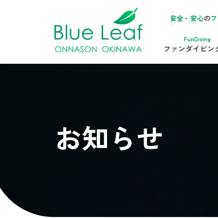
ルーリーフ
は
恩納村
にある
完全少人数制で安全・安心
の
ファンダイビン
FunDiving
ファンダイビン
お知らせ