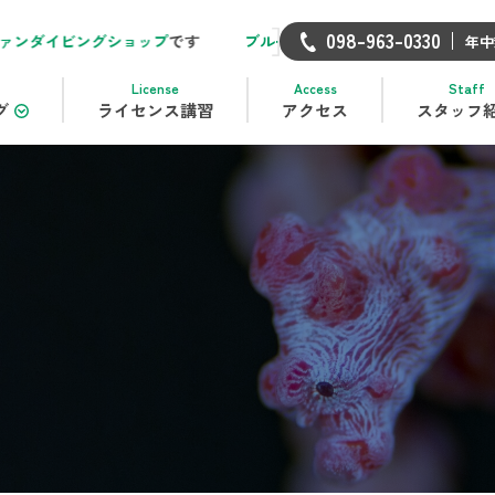
098-963-0330
グショップ
です
ブルーリーフ
は
恩納村
にある
完全少人数制で安全
年中
License
Access
Staff
グ
ライセンス講習
アクセス
スタッフ