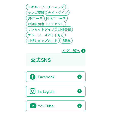
スキル・ワークショップ
サンゴ産卵
ナイトダイブ
DMコース
NHKニュース
取扱説明書（トリセツ）
サンセットダイブ
LINE登録
ブルーアース21くまもと
LINEショップカード
15周年
タグ一覧へ
公式SNS
Facebook
Instagram
YouTube