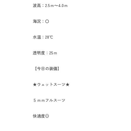
波高：2.5ｍ〜4.0ｍ
海況：〇
水温：28℃
透明度：25ｍ
【今日の装備】
★ウェットスーツ★
５ｍｍフルスーツ
快適度◎