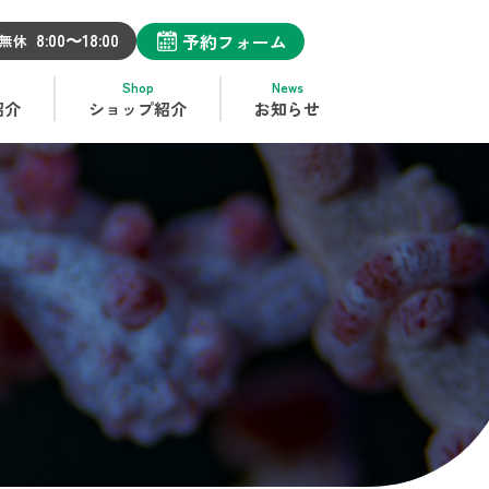
予約フォーム
8:00〜18:00
・安心
の
ファンダイビングショップ
です
無休
Shop
News
紹介
ショップ紹介
お知らせ