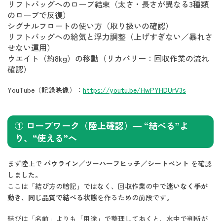
リフトバッグへのロープ結束（太さ・長さが異なる3種類
のロープで反復）
シグナルフロートの使い方（取り扱いの確認）
リフトバッグへの給気と浮力調整（上げすぎない／暴れさ
せない運用）
ウエイト（約8kg）の移動（リカバリー：回収作業の流れ
確認）
YouTube（記録映像）：
https://youtu.be/HwPYHDUrV3s
① ロープワーク（陸上確認）— “結べる”よ
り、“使える”へ
まず陸上で
バウライン／ツーハーフヒッチ／シートベント
を確認
しました。
ここは「結び方の暗記」ではなく、回収作業の中で
迷いなく手が
動き、同じ品質で結べる状態
を作るための前段です。
結びは「名前」よりも「用途」で整理しておくと、水中で判断が