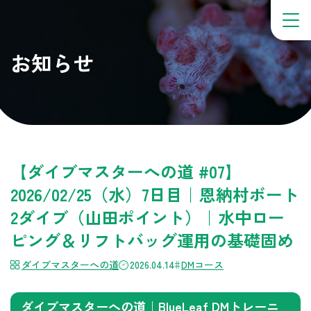
お知らせ
【ダイブマスターへの道 #07】
2026/02/25（水）7日目｜恩納村ボート
2ダイブ（山田ポイント）｜水中ロー
ピング＆リフトバッグ運用の基礎固め
ダイブマスターへの道
2026.04.14
DMコース
ダイブマスターへの道｜BlueLeaf DMトレーニ