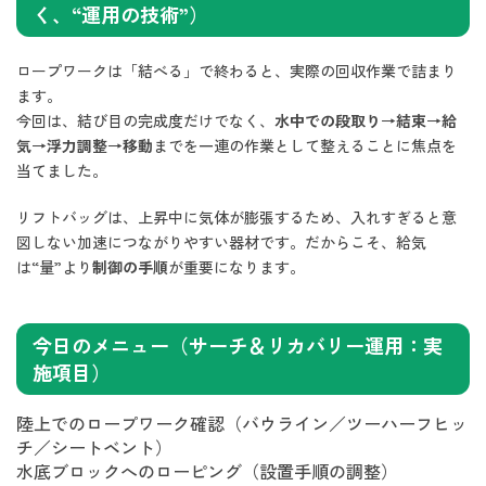
く、“運用の技術”）
ロープワークは「結べる」で終わると、実際の回収作業で詰まり
ます。
今回は、結び目の完成度だけでなく、
水中での段取り→結束→給
気→浮力調整→移動
までを一連の作業として整えることに焦点を
当てました。
リフトバッグは、上昇中に気体が膨張するため、入れすぎると意
図しない加速につながりやすい器材です。だからこそ、給気
は“量”より
制御の手順
が重要になります。
今日のメニュー（サーチ＆リカバリー運用：実
施項目）
陸上でのロープワーク確認（バウライン／ツーハーフヒッ
チ／シートベント）
水底ブロックへのローピング（設置手順の調整）