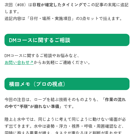
次回（#08）は
日程が確定したタイミングで
この記事の末尾に追記
します。
追記内容は「日付・場所・実施項目」の3点セットで揃えます。
DMコースに関するご相談
DMコースに関するご相談やお悩みなど、
お問い合わせ↗︎
からお気軽にご連絡ください。
横田メモ（プロの視点）
今回の注目は、ロープを結ぶ技術そのものよりも、
「作業の流れ
の中で“手順”が崩れない準備」
です。
陸上と水中では、同じように考えて同じように動けない場面が必
ず出てきます。水中は姿勢・浮力・視界・呼吸・周囲確認など、
同時に抱える要素が増え、タスクが重なるほど判断が乱れやす