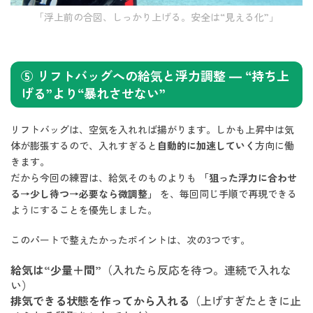
「浮上前の合図、しっかり上げる。安全は“見える化”」
⑤ リフトバッグへの給気と浮力調整 — “持ち上
げる”より“暴れさせない”
リフトバッグは、空気を入れれば揚がります。しかも上昇中は気
体が膨張するので、入れすぎると
自動的に加速していく
方向に働
きます。
だから今回の練習は、給気そのものよりも
「狙った浮力に合わせ
る→少し待つ→必要なら微調整」
を、毎回同じ手順で再現できる
ようにすることを優先しました。
このパートで整えたかったポイントは、次の3つです。
給気は“少量＋間”
（入れたら反応を待つ。連続で入れな
い）
排気できる状態を作ってから入れる
（上げすぎたときに止