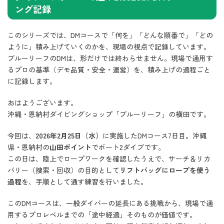
ング記録
このシリーズでは、DMコースで「何を」「どんな順番で」「どの
ように」積み上げていくのかを、現場の視点で記録しています。
ブルーリーフのDMは、形だけでは終わらせません。現場で通用す
るプロの基準（デモ品質・安全・運営）を、積み上げの過程ごと
に記録します。
おはようございます。
沖縄・恩納村ダイビングショップ「ブルーリーフ」の横田です。
今回は、
2026年2月25日（水）
に実施したDMコース7日目。沖縄
県・恩納村の
山田ポイント
でボート2ダイブです。
この日は、陸上でロープワークを確認したうえで、サーチ＆リカ
バリー（捜索・回収）の目的として
リフトバッグにロープを使う
過程
を、手順として通す練習を行いました。
このDMコースは、一般ダイバーの延長にある挑戦から、現場で通
用するプロレベルまでの「途中経過」そのものが価値です。