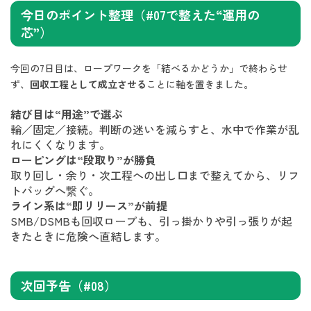
今日のポイント整理（#07で整えた“運用の
芯”）
今回の7日目は、ロープワークを「結べるかどうか」で終わらせ
ず、
回収工程として成立させる
ことに軸を置きました。
結び目は“用途”で選ぶ
輪／固定／接続。判断の迷いを減らすと、水中で作業が乱
れにくくなります。
ローピングは“段取り”が勝負
取り回し・余り・次工程への出し口まで整えてから、リフ
トバッグへ繋ぐ。
ライン系は“即リリース”が前提
SMB/DSMBも回収ロープも、引っ掛かりや引っ張りが起
きたときに危険へ直結します。
次回予告（#08）