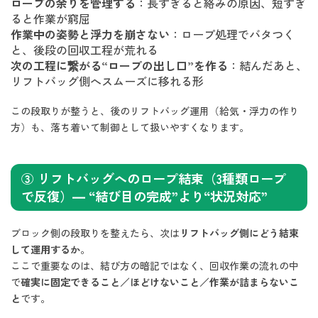
ロープの余りを管理する
：長すぎると絡みの原因、短すぎ
ると作業が窮屈
作業中の姿勢と浮力を崩さない
：ロープ処理でバタつく
と、後段の回収工程が荒れる
次の工程に繋がる“ロープの出し口”を作る
：結んだあと、
リフトバッグ側へスムーズに移れる形
この段取りが整うと、後のリフトバッグ運用（給気・浮力の作り
方）も、落ち着いて制御として扱いやすくなります。
③ リフトバッグへのロープ結束（3種類ロープ
で反復）— “結び目の完成”より“状況対応”
ブロック側の段取りを整えたら、次は
リフトバッグ側にどう結束
して運用するか
。
ここで重要なのは、結び方の暗記ではなく、回収作業の流れの中
で
確実に固定できること／ほどけないこと／作業が詰まらないこ
と
です。