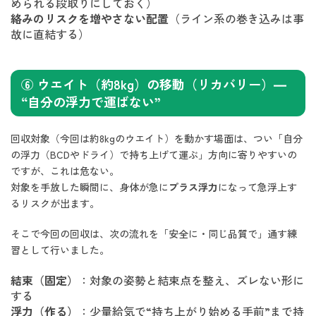
められる段取りにしておく）
絡みのリスクを増やさない配置
（ライン系の巻き込みは事
故に直結する）
⑥ ウエイト（約8kg）の移動（リカバリー）—
“自分の浮力で運ばない”
回収対象（今回は約8kgのウエイト）を動かす場面は、つい「自分
の浮力（BCDやドライ）で持ち上げて運ぶ」方向に寄りやすいの
ですが、これは危ない。
対象を手放した瞬間に、身体が急に
プラス浮力
になって急浮上す
るリスクが出ます。
そこで今回の回収は、次の流れを「安全に・同じ品質で」通す練
習として行いました。
結束（固定）
：対象の姿勢と結束点を整え、ズレない形に
する
浮力（作る）
：少量給気で“持ち上がり始める手前”まで持