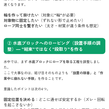
速くなります。
輪を作って掛けたい
（対象に“輪”が必要）
対象物に固定したい
（ずれない形で止めたい）
ロープ同士を繋ぎたい
（太さ・材質が違う条件も想定）
② 水底ブロックへのローピング（設置手順の調
整）— “結束”ではなく“段取り”を作る
水中では、まず
水底ブロックにロープを取る工程
を調整しまし
た。
ここで大事なのは、結び目そのものよりも
「設置の順番」と「作
業中に崩れない手順」
を作ることです。
意識したポイントは次の4つ。
固定位置を決める
：どこに通せば安定するか（ズレ・回転
を起こさないか）